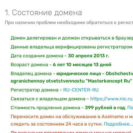
1. Состояние домена
При наличии проблем необходимо обратиться к регис
Домен делегирован и должен открываться в браузе
Данные владельца верифицированы регистратором
Дата создания домена -
30 апреля 2013 г.
Возраст домена -
6 лет 10 месяцев 13 дней
Владелец домена -
юридическое лицо - Obshchestv
ogranichennoy otvetstvennostu "Masterkoncept Ru"
Регистратор домена -
RU-CENTER-RU
Связаться с владельцем домена -
https://www.nic.r
Стоимость продления домена -
399 рублей в год
.
По
Перенесите домен на обслуживание в Axelname и м
следить за состоянием 24 часа в сутки.
Подробнее...
До окончания регистрации домена меньше месяца!