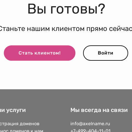
Вы готовы?
Станьте нашим клиентом прямо сейчас
Стать клиентом!
Войти
и услуги
Мы всегда на связи
страция доменов
info@axelname.ru
нос доменов к нам
+7-499-404-11-01