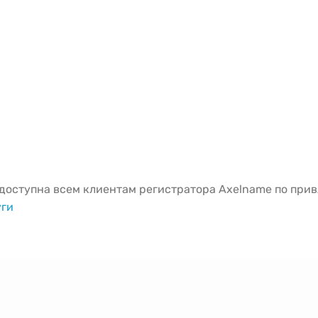
оступна всем клиентам регистратора Axelname по привл
уги