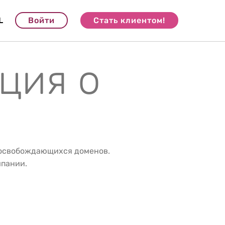
L
Войти
Стать клиентом!
ция о
 освобождающихся доменов.
мпании.