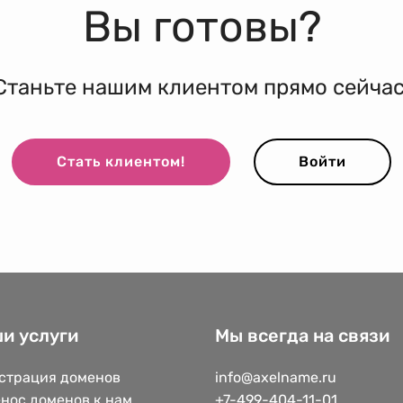
Вы готовы?
Станьте нашим клиентом прямо сейчас
Стать клиентом!
Войти
и услуги
Мы всегда на связи
страция доменов
info@axelname.ru
нос доменов к нам
+7-499-404-11-01