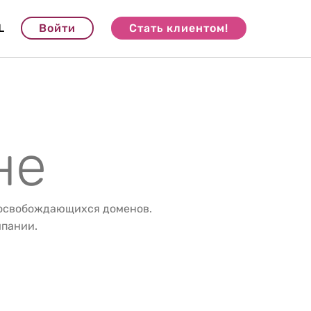
L
Войти
Стать клиентом!
не
 освобождающихся доменов.
мпании.