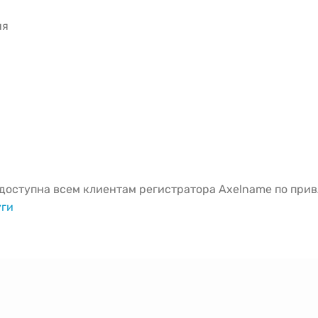
ня
оступна всем клиентам регистратора Axelname по привл
уги