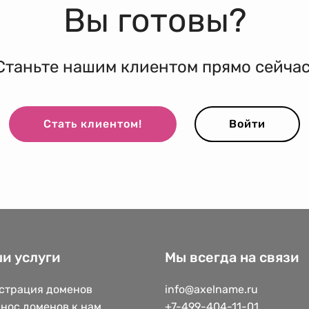
Вы готовы?
Станьте нашим клиентом прямо сейчас
Стать клиентом!
Войти
и услуги
Мы всегда на связи
страция доменов
info@axelname.ru
нос доменов к нам
+7-499-404-11-01