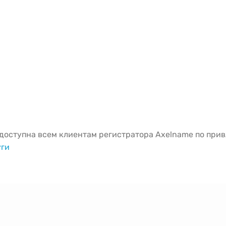
оступна всем клиентам регистратора Axelname по привл
уги