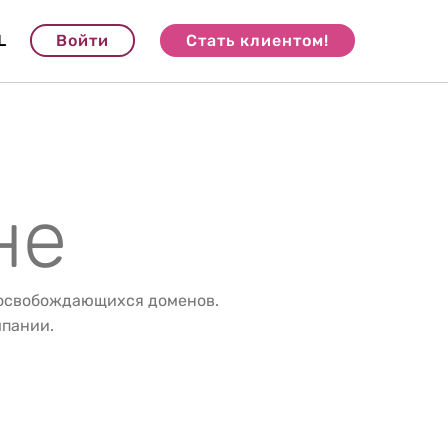
L
Войти
Стать клиентом!
не
 освобождающихся доменов.
мпании.