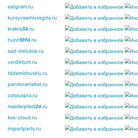
eatgram.ru
kursyvsemivsegda.ru
krakra
3
6
.ru
hunt
1
8
9
6
.ru
sad-olelukoe.ru
verdiktum.ru
tddemidovskiy.ru
pandoramebel.ru
corpuspro.ru
masterplast
2
6
.ru
kos-cloud.ru
importparts.ru