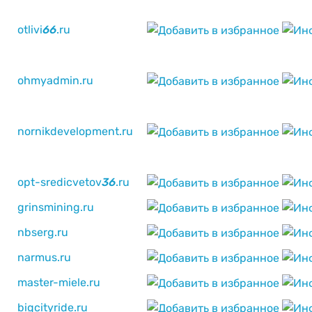
otlivi
6
6
.ru
ohmyadmin.ru
nornikdevelopment.ru
opt-sredicvetov
3
6
.ru
grinsmining.ru
nbserg.ru
narmus.ru
master-miele.ru
bigcityride.ru