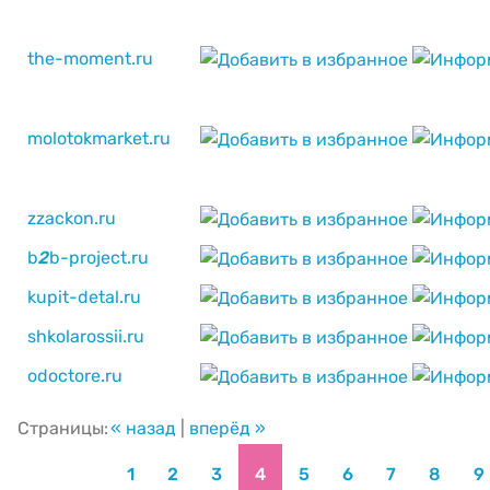
the-moment.ru
molotokmarket.ru
zzackon.ru
b
2
b-project.ru
kupit-detal.ru
shkolarossii.ru
odoctore.ru
Страницы:
« назад
|
вперёд »
1
2
3
4
5
6
7
8
9