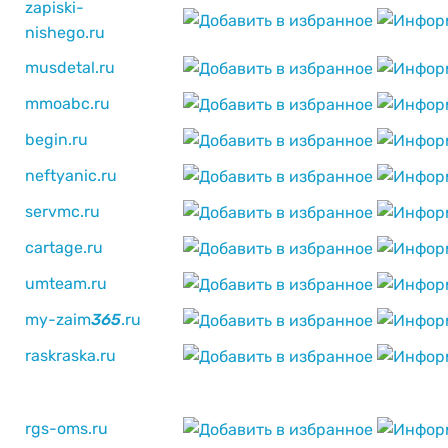
zapiski-
nishego.ru
musdetal.ru
mmoabc.ru
begin.ru
neftyanic.ru
servmc.ru
cartage.ru
umteam.ru
my-zaim
3
6
5
.ru
raskraska.ru
rgs-oms.ru