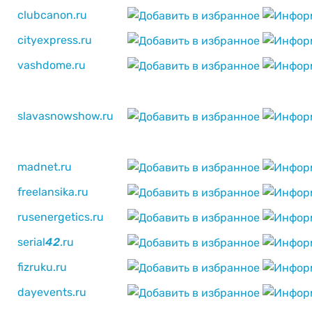
clubcanon.ru
cityexpress.ru
vashdome.ru
slavasnowshow.ru
madnet.ru
freelansika.ru
rusenergetics.ru
serial
4
2
.ru
fizruku.ru
dayevents.ru