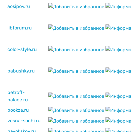
aosipov.ru
libforum.ru
color-style.ru
babushky.ru
petroff-
palace.ru
bookza.ru
vesna-sochi.ru
na-okskoy.ru