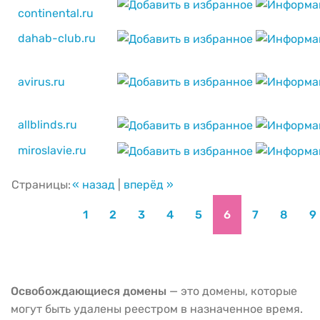
continental.ru
dahab-club.ru
avirus.ru
allblinds.ru
miroslavie.ru
Страницы:
« назад
|
вперёд »
1
2
3
4
5
6
7
8
9
Освобождающиеся домены
— это домены, которые
могут быть удалены реестром в назначенное время.