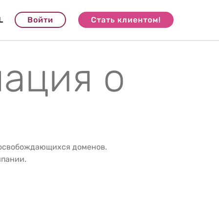
L
Войти
Стать клиентом!
мация о
 освобождающихся доменов.
мпании.