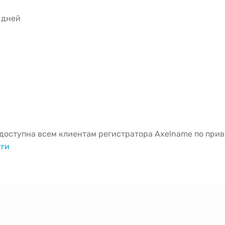
5 дней
оступна всем клиентам регистратора Axelname по привл
уги