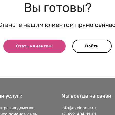
Вы готовы?
Станьте нашим клиентом прямо сейчас
Стать клиентом!
Войти
и услуги
Мы всегда на связи
страция доменов
info@axelname.ru
нос доменов к нам
+7-499-404-11-01