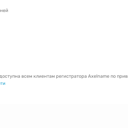
дней
оступна всем клиентам регистратора Axelname по привл
уги