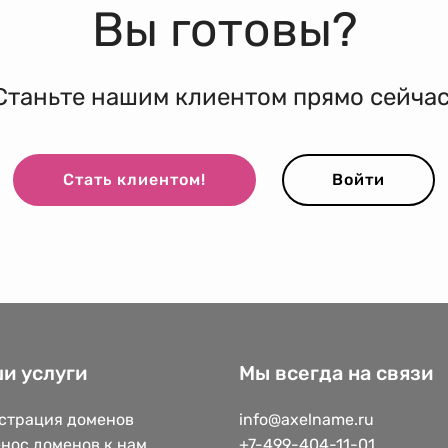
Вы готовы?
Станьте нашим клиентом прямо сейчас
Стать клиентом!
Войти
и услуги
Мы всегда на связи
страция доменов
info@axelname.ru
нос доменов к нам
+7-499-404-11-01