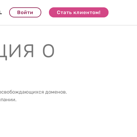
L
Войти
Стать клиентом!
ция о
 освобождающихся доменов.
мпании.