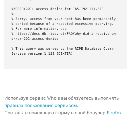
%ERROR:201: access denied for 185.192.111.242

%

% Sorry, access from your host has been permanently

% denied because of a repeated excessive querying.

% For more information, see

% https://docs.db.ripe.net/FAQ#why-did-i-receive-an-
error-201-access-denied

% This query was served by the RIPE Database Query 
Service version 1.123 (DEXTER)

Используя сервис Whois вы обязуетесь выполнять
правила пользования сервисом
.
Поставьте поисковую форму в свой браузер
Firefox