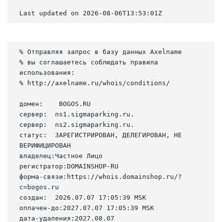
Last updated on 2026-08-06T13:53:01Z
% Отправляя запрос в базу данных Axelname

% вы соглашаетесь соблюдать правила 
использования:

% http://axelname.ru/whois/conditions/

домен:    BOGOS.RU

сервер:  ns1.sigmaparking.ru.

сервер:  ns2.sigmaparking.ru.

статус:  ЗАРЕГИСТРИРОВАН, ДЕЛЕГИРОВАН, НЕ 
ВЕРИФИЦИРОВАН

владелец:Частное Лицо

регистратор:DOMAINSHOP-RU

форма-связи:https://whois.domainshop.ru/?
c=bogos.ru

создан:  2026.07.07 17:05:39 MSK

оплачен-до:2027.07.07 17:05:39 MSK

дата-удаления:2027.08.07
