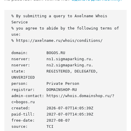
% By submitting a query to Axelname Whois 
Service

% you agree to abide by the following terms of 
use:

% https://axelname.ru/whois/conditions/

domain:        BOGOS.RU

nserver:       ns1.sigmaparking.ru.

nserver:       ns2.sigmaparking.ru.

state:         REGISTERED, DELEGATED, 
UNVERIFIED

person:        Private Person

registrar:     DOMAINSHOP-RU

admin-contact: https://whois.domainshop.ru/?
c=bogos.ru

created:       2026-07-07T14:05:39Z

paid-till:     2027-07-07T14:05:39Z

free-date:     2027-08-07

source:        TCI
