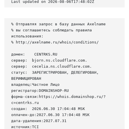
Last updated on 2026-08-06T17:48:02Z
% Отправляя запрос в базу данных Axelname

% вы соглашаетесь соблюдать правила 
использования:

% http://axelname.ru/whois/conditions/

домен:    CENTRKS.RU

сервер:  bjorn.ns.cloudflare.com.

сервер:  cecelia.ns.cloudflare.com.

статус:  ЗАРЕГИСТРИРОВАН, ДЕЛЕГИРОВАН, 
ВЕРИФИЦИРОВАН

владелец:Частное Лицо

регистратор:DOMAINSHOP-RU

форма-связи:https://whois.domainshop.ru/?
c=centrks.ru

создан:  2026.06.30 17:04:48 MSK

оплачен-до:2027.06.30 17:04:48 MSK

дата-удаления:2027.07.31

источник:TCI
