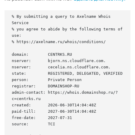
% By submitting a query to Axelname Whois 
Service

% you agree to abide by the following terms of 
use:

% https://axelname.ru/whois/conditions/

domain:        CENTRKS.RU

nserver:       bjorn.ns.cloudflare.com.

nserver:       cecelia.ns.cloudflare.com.

state:         REGISTERED, DELEGATED, VERIFIED

person:        Private Person

registrar:     DOMAINSHOP-RU

admin-contact: https://whois.domainshop.ru/?
c=centrks.ru

created:       2026-06-30T14:04:48Z

paid-till:     2027-06-30T14:04:48Z

free-date:     2027-07-31

source:        TCI
