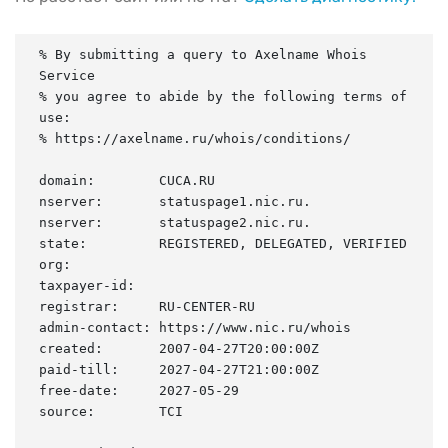
% By submitting a query to Axelname Whois 
Service

% you agree to abide by the following terms of 
use:

% https://axelname.ru/whois/conditions/

domain:        CUCA.RU

nserver:       statuspage1.nic.ru.

nserver:       statuspage2.nic.ru.

state:         REGISTERED, DELEGATED, VERIFIED

org:

taxpayer-id:

registrar:     RU-CENTER-RU

admin-contact: https://www.nic.ru/whois

created:       2007-04-27T20:00:00Z

paid-till:     2027-04-27T21:00:00Z

free-date:     2027-05-29

source:        TCI
