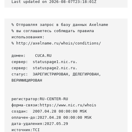
Last updated on 2026-08-07T23:18:01Z
% Отправляя запрос в базу данных Axelname

% вы соглашаетесь соблюдать правила 
использования:

% http://axelname.ru/whois/conditions/

домен:    CUCA.RU

сервер:  statuspage1.nic.ru.

сервер:  statuspage2.nic.ru.

статус:  ЗАРЕГИСТРИРОВАН, ДЕЛЕГИРОВАН, 
ВЕРИФИЦИРОВАН

регистратор:RU-CENTER-RU

форма-связи:https://www.nic.ru/whois

создан:  2007.04.28 00:00:00 MSK

оплачен-до:2027.04.28 00:00:00 MSK

дата-удаления:2027.05.29

источник:TCI
