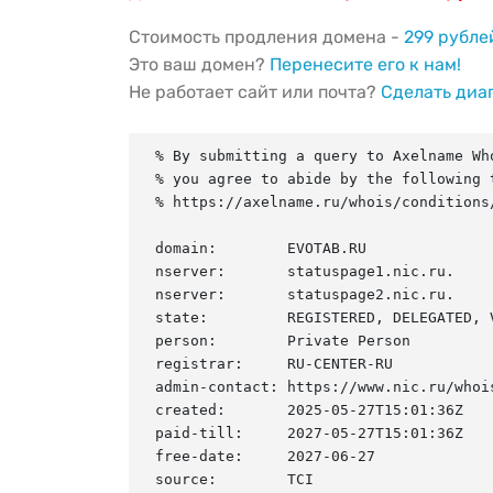
Стоимость продления домена -
299 рубле
Это ваш домен?
Перенесите его к нам!
Не работает сайт или почта?
Сделать диа
% By submitting a query to Axelname Who
% you agree to abide by the following t
% https://axelname.ru/whois/conditions/
domain:        EVOTAB.RU

nserver:       statuspage1.nic.ru.

nserver:       statuspage2.nic.ru.

state:         REGISTERED, DELEGATED, V
person:        Private Person

registrar:     RU-CENTER-RU

admin-contact: https://www.nic.ru/whois
created:       2025-05-27T15:01:36Z

paid-till:     2027-05-27T15:01:36Z

free-date:     2027-06-27

source:        TCI
