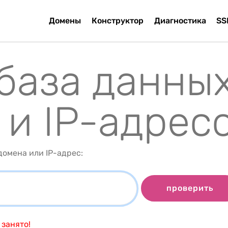
Домены
Конструктор
Диагностика
SS
 база данны
 и IP-адрес
омена или IP-адрес:
проверить
занято!