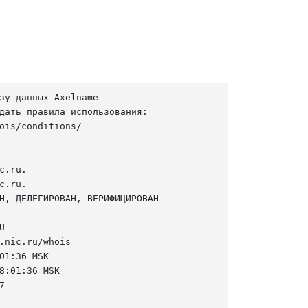
зу данных Axelname

дать правила использования:

ois/conditions/

c.ru.

c.ru.

Н, ДЕЛЕГИРОВАН, ВЕРИФИЦИРОВАН



.nic.ru/whois

01:36 MSK

8:01:36 MSK


