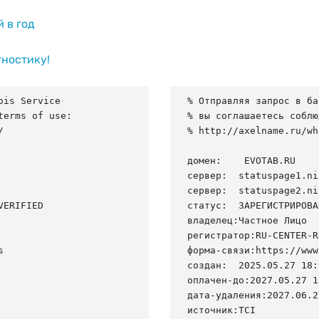
й в год
гностику!
is Service

% Отправляя запрос в ба
erms of use:

% вы соглашаетесь соблю


% http://axelname.ru/wh
домен:    EVOTAB.RU

сервер:  statuspage1.ni
сервер:  statuspage2.ni
ERIFIED

статус:  ЗАРЕГИСТРИРОВА
владелец:Частное Лицо

регистратор:RU-CENTER-RU


форма-связи:https://www
создан:  2025.05.27 18:
оплачен-до:2027.05.27 1
дата-удаления:2027.06.27
источник:TCI
