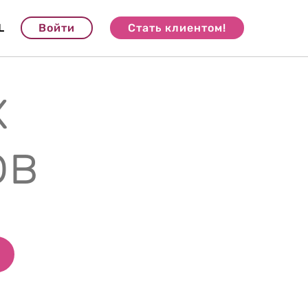
L
Войти
Стать клиентом!
х
ов