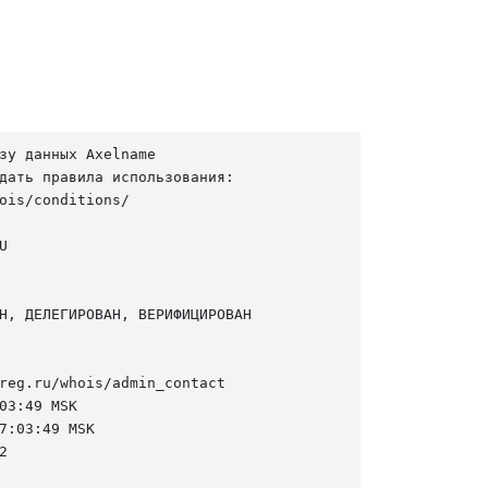
зу данных Axelname

дать правила использования:

ois/conditions/



Н, ДЕЛЕГИРОВАН, ВЕРИФИЦИРОВАН

reg.ru/whois/admin_contact

03:49 MSK

7:03:49 MSK


