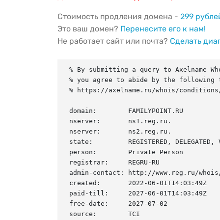
Стоимость продления домена -
299 рубле
Это ваш домен?
Перенесите его к нам!
Не работает сайт или почта?
Сделать диа
% By submitting a query to Axelname Who
% you agree to abide by the following t
% https://axelname.ru/whois/conditions/
domain:        FAMILYPOINT.RU

nserver:       ns1.reg.ru.

nserver:       ns2.reg.ru.

state:         REGISTERED, DELEGATED, V
person:        Private Person

registrar:     REGRU-RU

admin-contact: http://www.reg.ru/whois/
created:       2022-06-01T14:03:49Z

paid-till:     2027-06-01T14:03:49Z

free-date:     2027-07-02

source:        TCI
