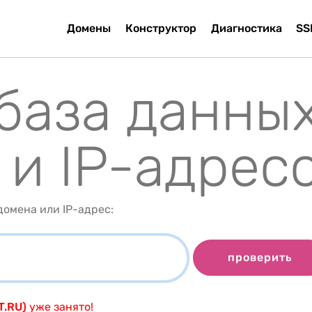
Домены
Конструктор
Диагностика
SS
 база данны
 и IP-адрес
омена или IP-адрес:
проверить
T.RU)
уже занято!