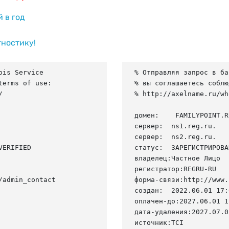
й в год
гностику!
is Service

% Отправляя запрос в ба
erms of use:

% вы соглашаетесь соблю


% http://axelname.ru/wh
домен:    FAMILYPOINT.RU
сервер:  ns1.reg.ru.

сервер:  ns2.reg.ru.

ERIFIED

статус:  ЗАРЕГИСТРИРОВА
владелец:Частное Лицо

регистратор:REGRU-RU

admin_contact

форма-связи:http://www.
создан:  2022.06.01 17:
оплачен-до:2027.06.01 1
дата-удаления:2027.07.02
источник:TCI
