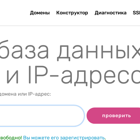
Домены
Конструктор
Диагностика
SS
 база данны
 и IP-адрес
омена или IP-адрес:
проверить
вободно!
Вы можете его зарегистрировать
.