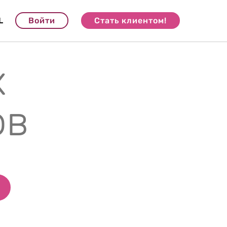
L
Войти
Стать клиентом!
х
ов