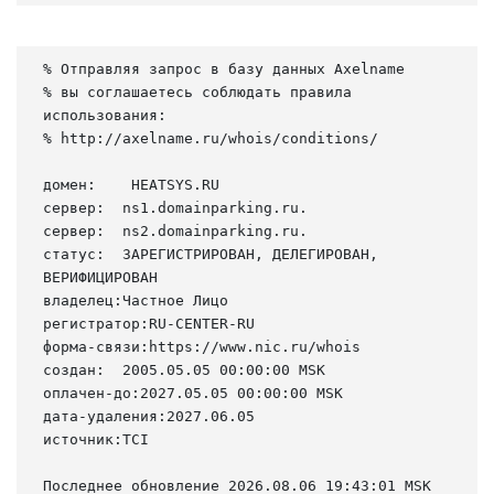
% Отправляя запрос в базу данных Axelname

% вы соглашаетесь соблюдать правила 
использования:

% http://axelname.ru/whois/conditions/

домен:    HEATSYS.RU

сервер:  ns1.domainparking.ru.

сервер:  ns2.domainparking.ru.

статус:  ЗАРЕГИСТРИРОВАН, ДЕЛЕГИРОВАН, 
ВЕРИФИЦИРОВАН

владелец:Частное Лицо

регистратор:RU-CENTER-RU

форма-связи:https://www.nic.ru/whois

создан:  2005.05.05 00:00:00 MSK

оплачен-до:2027.05.05 00:00:00 MSK

дата-удаления:2027.06.05

источник:TCI

Последнее обновление 2026.08.06 19:43:01 MSK