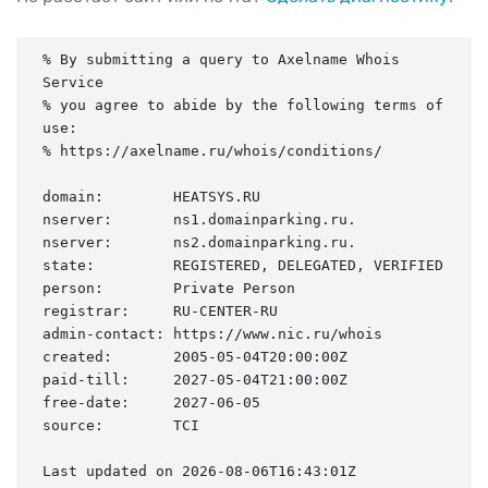
% By submitting a query to Axelname Whois 
Service

% you agree to abide by the following terms of 
use:

% https://axelname.ru/whois/conditions/

domain:        HEATSYS.RU

nserver:       ns1.domainparking.ru.

nserver:       ns2.domainparking.ru.

state:         REGISTERED, DELEGATED, VERIFIED

person:        Private Person

registrar:     RU-CENTER-RU

admin-contact: https://www.nic.ru/whois

created:       2005-05-04T20:00:00Z

paid-till:     2027-05-04T21:00:00Z

free-date:     2027-06-05

source:        TCI

Last updated on 2026-08-06T16:43:01Z