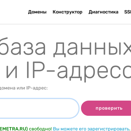
Домены
Конструктор
Диагностика
SS
 база данны
 и IP-адрес
омена или IP-адрес:
проверить
DEMETRA.RU)
свободно!
Вы можете его зарегистрировать
.