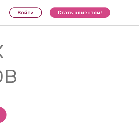
L
Войти
Стать клиентом!
х
ов