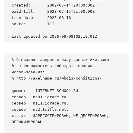
created:       2002-07-14T20:00:00Z

paid-till:     2023-07-15T21:00:00Z

free-date:     2023-08-16

source:        TCI

Last updated on 2026-08-08T02:18:01Z
% Отправляя запрос в базу данных Axelname

% вы соглашаетесь соблюдать правила 
использования:

% http://axelname.ru/whois/conditions/

домен:    INTERNET-SCHOOL.RU

сервер:  ns01.igrade.ru.

сервер:  ns11.igrade.ru.

сервер:  ns2.trifle.net.

статус:  ЗАРЕГИСТРИРОВАН, НЕ ДЕЛЕГИРОВАН, 
ВЕРИФИЦИРОВАН
