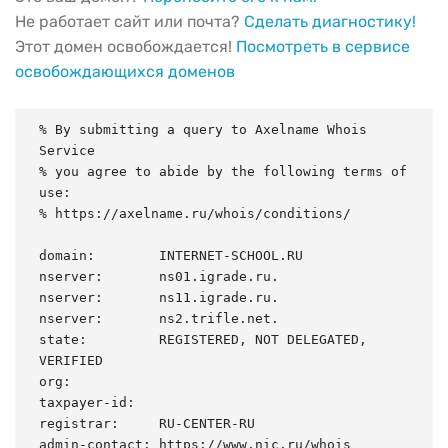
Не работает сайт или почта?
Сделать диагностику!
Этот домен освобождается!
Посмотреть в сервисе
освобождающихся доменов
% By submitting a query to Axelname Whois 
Service

% you agree to abide by the following terms of 
use:

% https://axelname.ru/whois/conditions/

domain:        INTERNET-SCHOOL.RU

nserver:       ns01.igrade.ru.

nserver:       ns11.igrade.ru.

nserver:       ns2.trifle.net.

state:         REGISTERED, NOT DELEGATED, 
VERIFIED

org:

taxpayer-id:

registrar:     RU-CENTER-RU

admin-contact: https://www.nic.ru/whois
