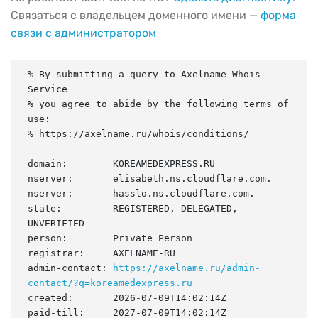
Связаться с владельцем доменного имени —
форма
связи с администратором
% By submitting a query to Axelname Whois 
Service

% you agree to abide by the following terms of 
use:

% https://axelname.ru/whois/conditions/

domain:        KOREAMEDEXPRESS.RU

nserver:       elisabeth.ns.cloudflare.com.

nserver:       hasslo.ns.cloudflare.com.

state:         REGISTERED, DELEGATED, 
UNVERIFIED

person:        Private Person

registrar:     AXELNAME-RU

admin-contact: 
https://axelname.ru/admin-
contact/?q=koreamedexpress.ru
created:       2026-07-09T14:02:14Z

paid-till:     2027-07-09T14:02:14Z
