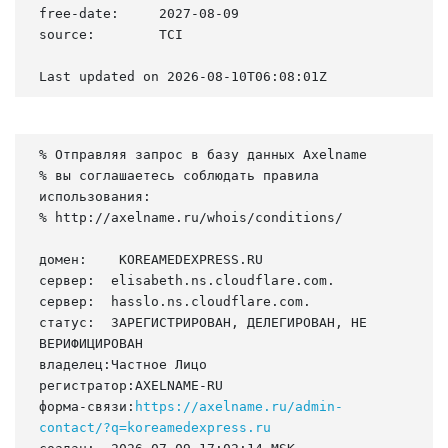
free-date:     2027-08-09

source:        TCI

Last updated on 2026-08-10T06:08:01Z
% Отправляя запрос в базу данных Axelname

% вы соглашаетесь соблюдать правила 
использования:

% http://axelname.ru/whois/conditions/

домен:    KOREAMEDEXPRESS.RU

сервер:  elisabeth.ns.cloudflare.com.

сервер:  hasslo.ns.cloudflare.com.

статус:  ЗАРЕГИСТРИРОВАН, ДЕЛЕГИРОВАН, НЕ 
ВЕРИФИЦИРОВАН

владелец:Частное Лицо

регистратор:AXELNAME-RU

форма-связи:
https://axelname.ru/admin-
contact/?q=koreamedexpress.ru