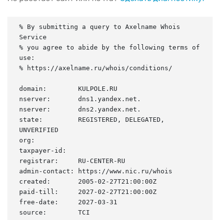
% By submitting a query to Axelname Whois 
Service

% you agree to abide by the following terms of 
use:

% https://axelname.ru/whois/conditions/

domain:        KULPOLE.RU

nserver:       dns1.yandex.net.

nserver:       dns2.yandex.net.

state:         REGISTERED, DELEGATED, 
UNVERIFIED

org:

taxpayer-id:

registrar:     RU-CENTER-RU

admin-contact: https://www.nic.ru/whois

created:       2005-02-27T21:00:00Z

paid-till:     2027-02-27T21:00:00Z

free-date:     2027-03-31

source:        TCI
