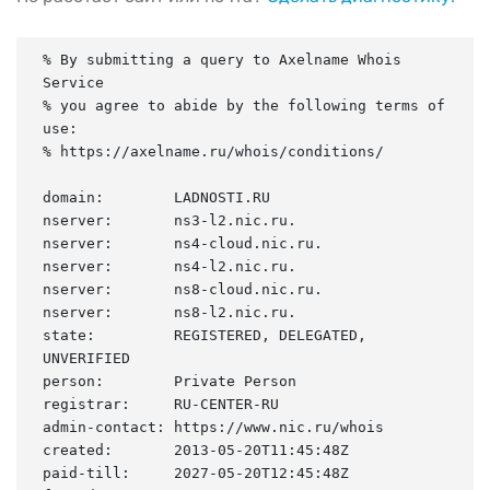
% By submitting a query to Axelname Whois 
Service

% you agree to abide by the following terms of 
use:

% https://axelname.ru/whois/conditions/

domain:        LADNOSTI.RU

nserver:       ns3-l2.nic.ru.

nserver:       ns4-cloud.nic.ru.

nserver:       ns4-l2.nic.ru.

nserver:       ns8-cloud.nic.ru.

nserver:       ns8-l2.nic.ru.

state:         REGISTERED, DELEGATED, 
UNVERIFIED

person:        Private Person

registrar:     RU-CENTER-RU

admin-contact: https://www.nic.ru/whois

created:       2013-05-20T11:45:48Z

paid-till:     2027-05-20T12:45:48Z
