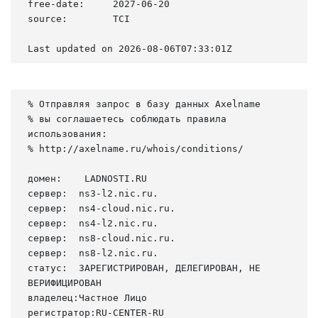
free-date:     2027-06-20

source:        TCI

Last updated on 2026-08-06T07:33:01Z
% Отправляя запрос в базу данных Axelname

% вы соглашаетесь соблюдать правила 
использования:

% http://axelname.ru/whois/conditions/

домен:    LADNOSTI.RU

сервер:  ns3-l2.nic.ru.

сервер:  ns4-cloud.nic.ru.

сервер:  ns4-l2.nic.ru.

сервер:  ns8-cloud.nic.ru.

сервер:  ns8-l2.nic.ru.

статус:  ЗАРЕГИСТРИРОВАН, ДЕЛЕГИРОВАН, НЕ 
ВЕРИФИЦИРОВАН

владелец:Частное Лицо

регистратор:RU-CENTER-RU
