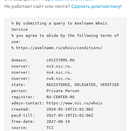
Не работает сайт или почта?
Сделать диагностику!
% By submitting a query to Axelname Whois 
Service

% you agree to abide by the following terms of 
use:

% https://axelname.ru/whois/conditions/

domain:        LKSISTEMS.RU

nserver:       ns3.nic.ru.

nserver:       ns4.nic.ru.

nserver:       ns8.nic.ru.

state:         REGISTERED, DELEGATED, VERIFIED

person:        Private Person

registrar:     RU-CENTER-RU

admin-contact: https://www.nic.ru/whois

created:       2024-05-19T15:02:06Z

paid-till:     2027-05-19T15:02:06Z

free-date:     2027-06-19

source:        TCI
