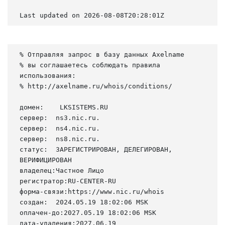
Last updated on 2026-08-08T20:28:01Z
% Отправляя запрос в базу данных Axelname

% вы соглашаетесь соблюдать правила 
использования:

% http://axelname.ru/whois/conditions/

домен:    LKSISTEMS.RU

сервер:  ns3.nic.ru.

сервер:  ns4.nic.ru.

сервер:  ns8.nic.ru.

статус:  ЗАРЕГИСТРИРОВАН, ДЕЛЕГИРОВАН, 
ВЕРИФИЦИРОВАН

владелец:Частное Лицо

регистратор:RU-CENTER-RU

форма-связи:https://www.nic.ru/whois

создан:  2024.05.19 18:02:06 MSK

оплачен-до:2027.05.19 18:02:06 MSK

дата-удаления:2027.06.19
