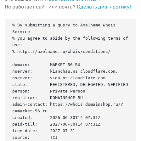
Не работает сайт или почта?
Сделать диагностику!
% By submitting a query to Axelname Whois 
Service

% you agree to abide by the following terms of 
use:

% https://axelname.ru/whois/conditions/

domain:        MARKET-56.RU

nserver:       kianchau.ns.cloudflare.com.

nserver:       vida.ns.cloudflare.com.

state:         REGISTERED, DELEGATED, VERIFIED

person:        Private Person

registrar:     DOMAINSHOP-RU

admin-contact: https://whois.domainshop.ru/?
c=market-56.ru

created:       2026-06-30T14:07:31Z

paid-till:     2027-06-30T14:07:31Z

free-date:     2027-07-31

source:        TCI
