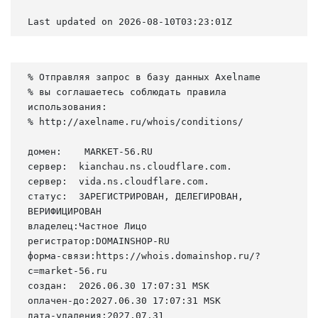
Last updated on 2026-08-10T03:23:01Z
% Отправляя запрос в базу данных Axelname

% вы соглашаетесь соблюдать правила 
использования:

% http://axelname.ru/whois/conditions/

домен:    MARKET-56.RU

сервер:  kianchau.ns.cloudflare.com.

сервер:  vida.ns.cloudflare.com.

статус:  ЗАРЕГИСТРИРОВАН, ДЕЛЕГИРОВАН, 
ВЕРИФИЦИРОВАН

владелец:Частное Лицо

регистратор:DOMAINSHOP-RU

форма-связи:https://whois.domainshop.ru/?
c=market-56.ru

создан:  2026.06.30 17:07:31 MSK

оплачен-до:2027.06.30 17:07:31 MSK

дата-удаления:2027.07.31
