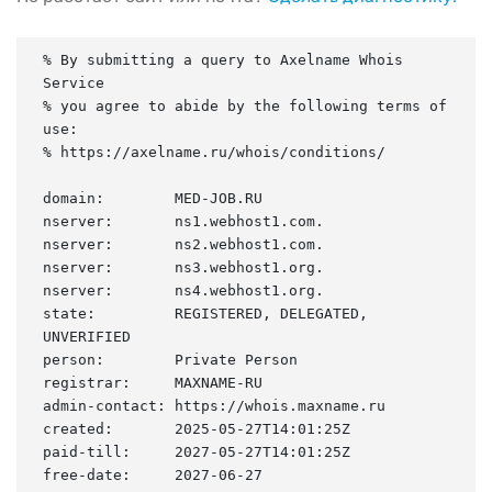
% By submitting a query to Axelname Whois 
Service

% you agree to abide by the following terms of 
use:

% https://axelname.ru/whois/conditions/

domain:        MED-JOB.RU

nserver:       ns1.webhost1.com.

nserver:       ns2.webhost1.com.

nserver:       ns3.webhost1.org.

nserver:       ns4.webhost1.org.

state:         REGISTERED, DELEGATED, 
UNVERIFIED

person:        Private Person

registrar:     MAXNAME-RU

admin-contact: https://whois.maxname.ru

created:       2025-05-27T14:01:25Z

paid-till:     2027-05-27T14:01:25Z

free-date:     2027-06-27
