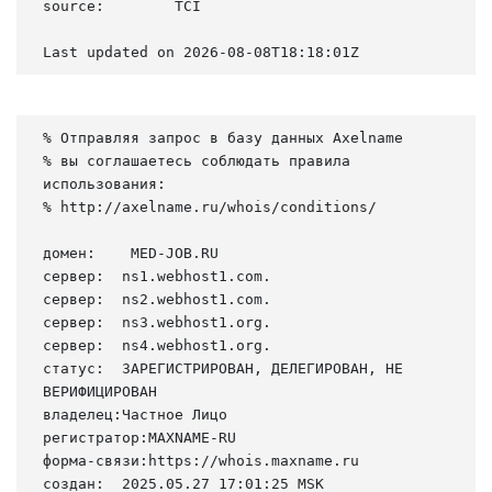
source:        TCI

Last updated on 2026-08-08T18:18:01Z
% Отправляя запрос в базу данных Axelname

% вы соглашаетесь соблюдать правила 
использования:

% http://axelname.ru/whois/conditions/

домен:    MED-JOB.RU

сервер:  ns1.webhost1.com.

сервер:  ns2.webhost1.com.

сервер:  ns3.webhost1.org.

сервер:  ns4.webhost1.org.

статус:  ЗАРЕГИСТРИРОВАН, ДЕЛЕГИРОВАН, НЕ 
ВЕРИФИЦИРОВАН

владелец:Частное Лицо

регистратор:MAXNAME-RU

форма-связи:https://whois.maxname.ru

создан:  2025.05.27 17:01:25 MSK
