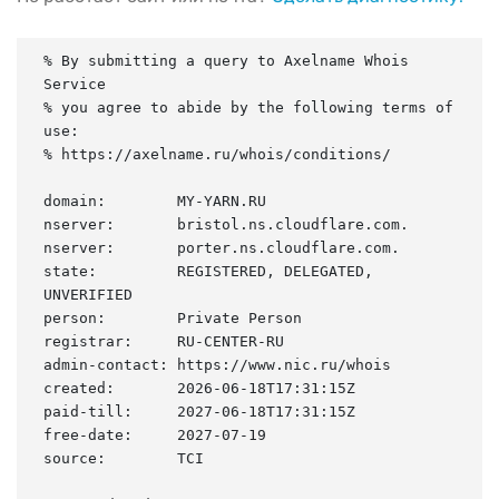
% By submitting a query to Axelname Whois 
Service

% you agree to abide by the following terms of 
use:

% https://axelname.ru/whois/conditions/

domain:        MY-YARN.RU

nserver:       bristol.ns.cloudflare.com.

nserver:       porter.ns.cloudflare.com.

state:         REGISTERED, DELEGATED, 
UNVERIFIED

person:        Private Person

registrar:     RU-CENTER-RU

admin-contact: https://www.nic.ru/whois

created:       2026-06-18T17:31:15Z

paid-till:     2027-06-18T17:31:15Z

free-date:     2027-07-19

source:        TCI
