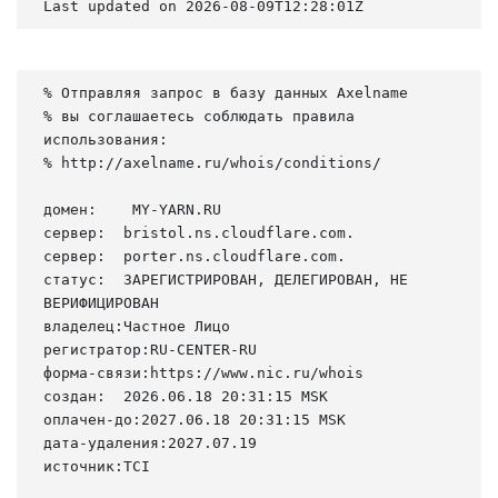
Last updated on 2026-08-09T12:28:01Z
% Отправляя запрос в базу данных Axelname

% вы соглашаетесь соблюдать правила 
использования:

% http://axelname.ru/whois/conditions/

домен:    MY-YARN.RU

сервер:  bristol.ns.cloudflare.com.

сервер:  porter.ns.cloudflare.com.

статус:  ЗАРЕГИСТРИРОВАН, ДЕЛЕГИРОВАН, НЕ 
ВЕРИФИЦИРОВАН

владелец:Частное Лицо

регистратор:RU-CENTER-RU

форма-связи:https://www.nic.ru/whois

создан:  2026.06.18 20:31:15 MSK

оплачен-до:2027.06.18 20:31:15 MSK

дата-удаления:2027.07.19

источник:TCI
