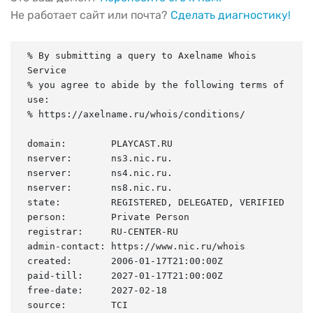
Не работает сайт или почта?
Сделать диагностику!
% By submitting a query to Axelname Whois 
Service

% you agree to abide by the following terms of 
use:

% https://axelname.ru/whois/conditions/

domain:        PLAYCAST.RU

nserver:       ns3.nic.ru.

nserver:       ns4.nic.ru.

nserver:       ns8.nic.ru.

state:         REGISTERED, DELEGATED, VERIFIED

person:        Private Person

registrar:     RU-CENTER-RU

admin-contact: https://www.nic.ru/whois

created:       2006-01-17T21:00:00Z

paid-till:     2027-01-17T21:00:00Z

free-date:     2027-02-18

source:        TCI
