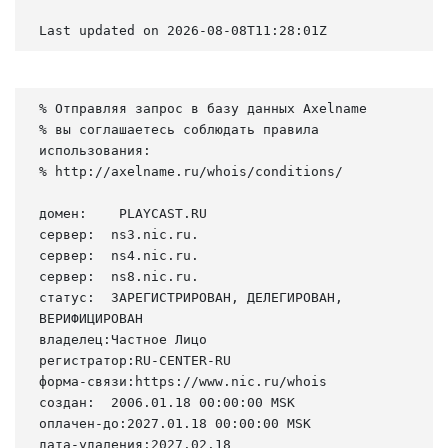
Last updated on 2026-08-08T11:28:01Z
% Отправляя запрос в базу данных Axelname

% вы соглашаетесь соблюдать правила 
использования:

% http://axelname.ru/whois/conditions/

домен:    PLAYCAST.RU

сервер:  ns3.nic.ru.

сервер:  ns4.nic.ru.

сервер:  ns8.nic.ru.

статус:  ЗАРЕГИСТРИРОВАН, ДЕЛЕГИРОВАН, 
ВЕРИФИЦИРОВАН

владелец:Частное Лицо

регистратор:RU-CENTER-RU

форма-связи:https://www.nic.ru/whois

создан:  2006.01.18 00:00:00 MSK

оплачен-до:2027.01.18 00:00:00 MSK

дата-удаления:2027.02.18
