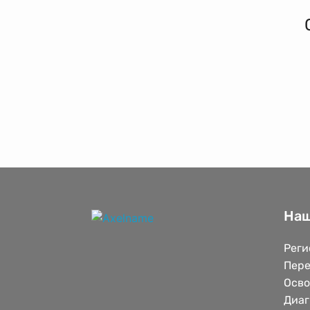
Наш
Реги
Пере
Осв
Диаг