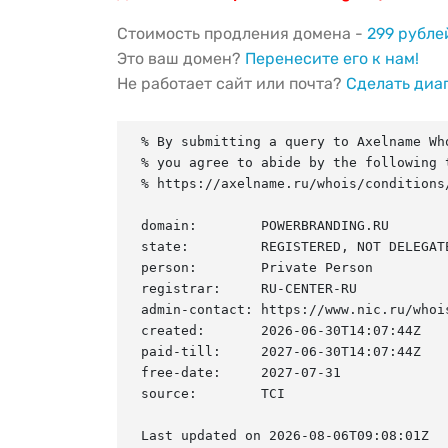
Стоимость продления домена -
299 рубле
Это ваш домен?
Перенесите его к нам!
Не работает сайт или почта?
Сделать диа
% By submitting a query to Axelname Who
% you agree to abide by the following t
% https://axelname.ru/whois/conditions/
domain:        POWERBRANDING.RU

state:         REGISTERED, NOT DELEGATE
person:        Private Person

registrar:     RU-CENTER-RU

admin-contact: https://www.nic.ru/whois
created:       2026-06-30T14:07:44Z

paid-till:     2027-06-30T14:07:44Z

free-date:     2027-07-31

source:        TCI

Last updated on 2026-08-06T09:08:01Z