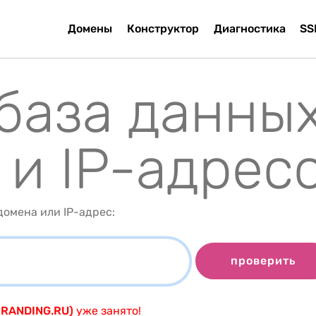
Домены
Конструктор
Диагностика
SS
 база данны
 и IP-адрес
омена или IP-адрес:
проверить
BRANDING.RU)
уже занято!