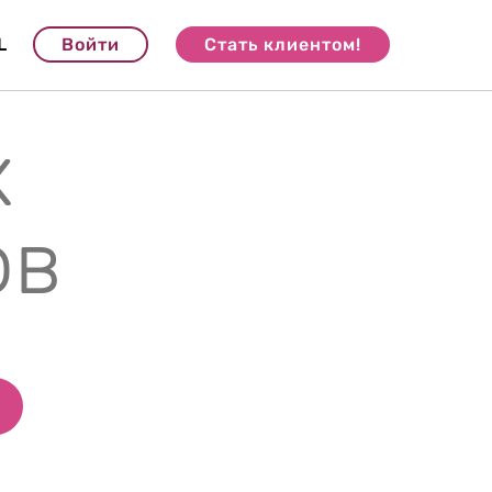
L
Войти
Стать клиентом!
х
ов