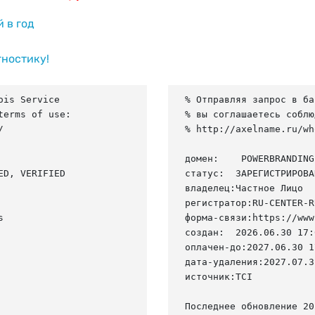
й в год
гностику!
is Service

% Отправляя запрос в ба
erms of use:

% вы соглашаетесь соблю


% http://axelname.ru/wh
домен:    POWERBRANDING.
D, VERIFIED

статус:  ЗАРЕГИСТРИРОВА
владелец:Частное Лицо

регистратор:RU-CENTER-RU


форма-связи:https://www
создан:  2026.06.30 17:
оплачен-до:2027.06.30 1
дата-удаления:2027.07.31
источник:TCI

Последнее обновление 20