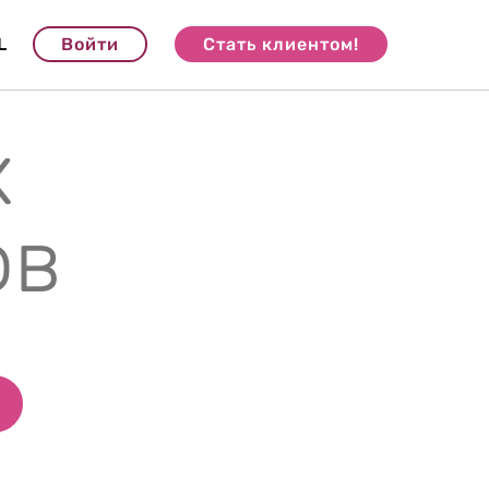
L
Войти
Стать клиентом!
х
ов