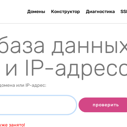
Домены
Конструктор
Диагностика
SS
 база данны
 и IP-адрес
омена или IP-адрес:
проверить
уже занято!