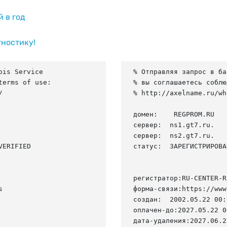
й в год
гностику!
is Service

% Отправляя запрос в ба
erms of use:

% вы соглашаетесь соблю


% http://axelname.ru/wh
домен:    REGPROM.RU

сервер:  ns1.gt7.ru.

сервер:  ns2.gt7.ru.

ERIFIED

статус:  ЗАРЕГИСТРИРОВА
регистратор:RU-CENTER-RU


форма-связи:https://www
создан:  2002.05.22 00:
оплачен-до:2027.05.22 0
дата-удаления:2027.06.22