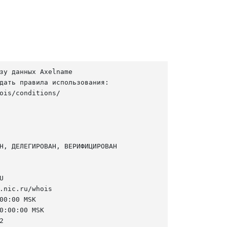
зу данных Axelname

дать правила использования:

ois/conditions/

Н, ДЕЛЕГИРОВАН, ВЕРИФИЦИРОВАН



.nic.ru/whois

00:00 MSK

0:00:00 MSK


