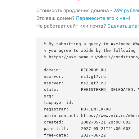
Стоимость продления домена -
399 рубле
Это ваш домен?
Перенесите его к нам!
Не работает сайт или почта?
Сделать диа
% By submitting a query to Axelname Who
% you agree to abide by the following t
% https://axelname.ru/whois/conditions/
domain:        REGPROM.RU

nserver:       ns1.gt7.ru.

nserver:       ns2.gt7.ru.

state:         REGISTERED, DELEGATED, V
org:

taxpayer-id:

registrar:     RU-CENTER-RU

admin-contact: https://www.nic.ru/whois
created:       2002-05-21T20:00:00Z

paid-till:     2027-05-21T21:00:00Z

free-date:     2027-06-22
