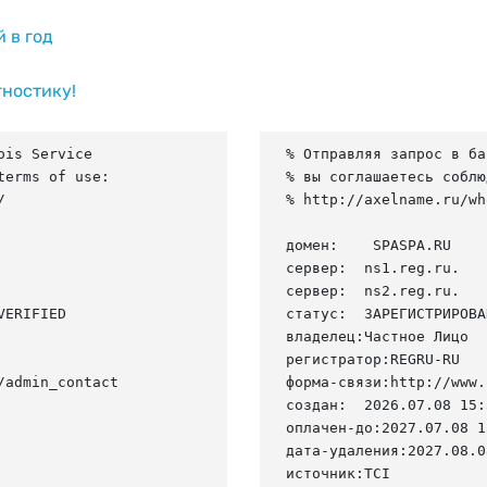
й в год
гностику!
is Service

% Отправляя запрос в ба
erms of use:

% вы соглашаетесь соблю


% http://axelname.ru/wh
домен:    SPASPA.RU

сервер:  ns1.reg.ru.

сервер:  ns2.reg.ru.

ERIFIED

статус:  ЗАРЕГИСТРИРОВА
владелец:Частное Лицо

регистратор:REGRU-RU

admin_contact

форма-связи:http://www.
создан:  2026.07.08 15:
оплачен-до:2027.07.08 1
дата-удаления:2027.08.08
источник:TCI
