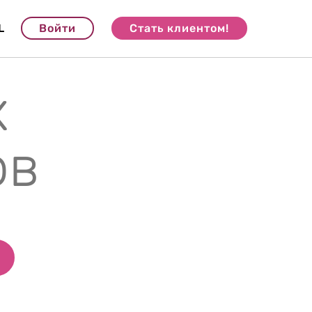
L
Войти
Стать клиентом!
х
ов