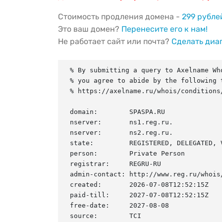
Стоимость продления домена -
299 рубле
Это ваш домен?
Перенесите его к нам!
Не работает сайт или почта?
Сделать диа
% By submitting a query to Axelname Who
% you agree to abide by the following t
% https://axelname.ru/whois/conditions/
domain:        SPASPA.RU

nserver:       ns1.reg.ru.

nserver:       ns2.reg.ru.

state:         REGISTERED, DELEGATED, V
person:        Private Person

registrar:     REGRU-RU

admin-contact: http://www.reg.ru/whois/
created:       2026-07-08T12:52:15Z

paid-till:     2027-07-08T12:52:15Z

free-date:     2027-08-08

source:        TCI
