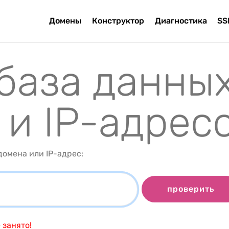
Домены
Конструктор
Диагностика
SS
 база данны
 и IP-адрес
омена или IP-адрес:
проверить
 занято!