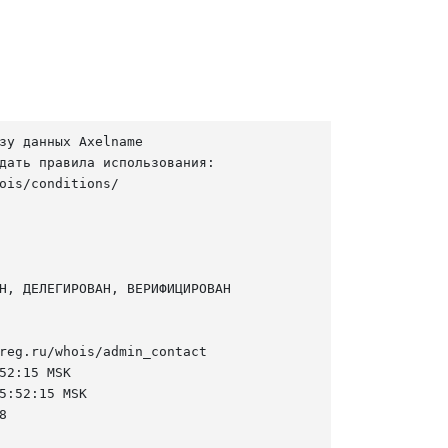
зу данных Axelname

дать правила использования:

ois/conditions/

Н, ДЕЛЕГИРОВАН, ВЕРИФИЦИРОВАН

reg.ru/whois/admin_contact

52:15 MSK

5:52:15 MSK


