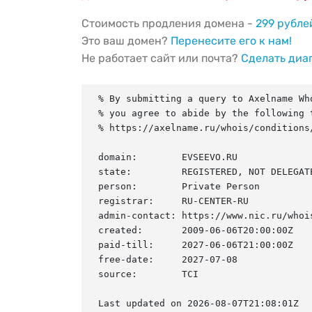
Стоимость продления домена -
299 рубле
Это ваш домен?
Перенесите его к нам!
Не работает сайт или почта?
Сделать диа
% By submitting a query to Axelname Who
% you agree to abide by the following t
% https://axelname.ru/whois/conditions/
domain:        EVSEEVO.RU

state:         REGISTERED, NOT DELEGATE
person:        Private Person

registrar:     RU-CENTER-RU

admin-contact: https://www.nic.ru/whois
created:       2009-06-06T20:00:00Z

paid-till:     2027-06-06T21:00:00Z

free-date:     2027-07-08

source:        TCI

Last updated on 2026-08-07T21:08:01Z