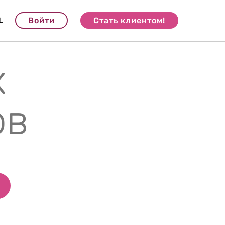
L
Войти
Стать клиентом!
х
ов