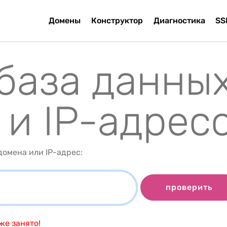
Домены
Конструктор
Диагностика
SS
 база данны
 и IP-адрес
омена или IP-адрес:
проверить
же занято!