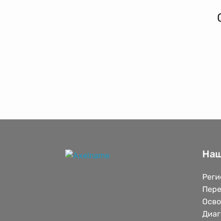
Наш
Реги
Пере
Осв
Диаг