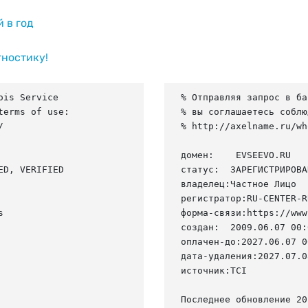
й в год
гностику!
is Service

% Отправляя запрос в ба
erms of use:

% вы соглашаетесь соблю


% http://axelname.ru/wh
домен:    EVSEEVO.RU

D, VERIFIED

статус:  ЗАРЕГИСТРИРОВА
владелец:Частное Лицо

регистратор:RU-CENTER-RU


форма-связи:https://www
создан:  2009.06.07 00:
оплачен-до:2027.06.07 0
дата-удаления:2027.07.08
источник:TCI

Последнее обновление 20