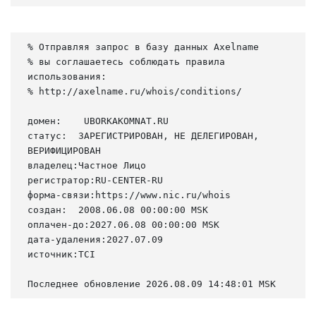
% Отправляя запрос в базу данных Axelname

% вы соглашаетесь соблюдать правила 
использования:

% http://axelname.ru/whois/conditions/

домен:    UBORKAKOMNAT.RU

статус:  ЗАРЕГИСТРИРОВАН, НЕ ДЕЛЕГИРОВАН, 
ВЕРИФИЦИРОВАН

владелец:Частное Лицо

регистратор:RU-CENTER-RU

форма-связи:https://www.nic.ru/whois

создан:  2008.06.08 00:00:00 MSK

оплачен-до:2027.06.08 00:00:00 MSK

дата-удаления:2027.07.09

источник:TCI

Последнее обновление 2026.08.09 14:48:01 MSK