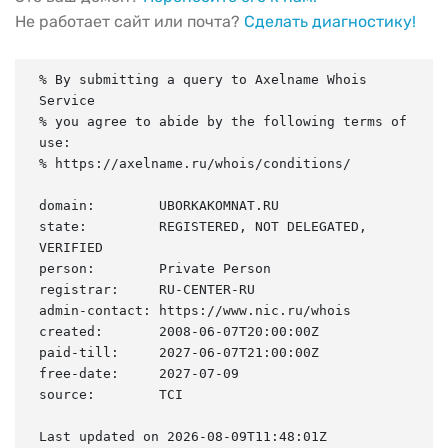
Не работает сайт или почта?
Сделать диагностику!
% By submitting a query to Axelname Whois 
Service

% you agree to abide by the following terms of 
use:

% https://axelname.ru/whois/conditions/

domain:        UBORKAKOMNAT.RU

state:         REGISTERED, NOT DELEGATED, 
VERIFIED

person:        Private Person

registrar:     RU-CENTER-RU

admin-contact: https://www.nic.ru/whois

created:       2008-06-07T20:00:00Z

paid-till:     2027-06-07T21:00:00Z

free-date:     2027-07-09

source:        TCI

Last updated on 2026-08-09T11:48:01Z